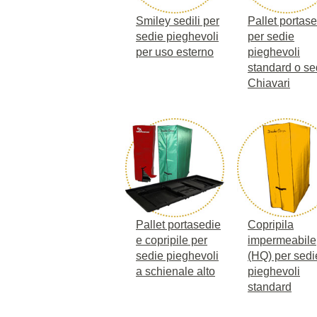
Smiley sedili per
Pallet portas
sedie pieghevoli
per sedie
per uso esterno
pieghevoli
standard o se
Chiavari
Pallet portasedie
Copripila
e copripile per
impermeabile
sedie pieghevoli
(HQ) per sedi
a schienale alto
pieghevoli
standard